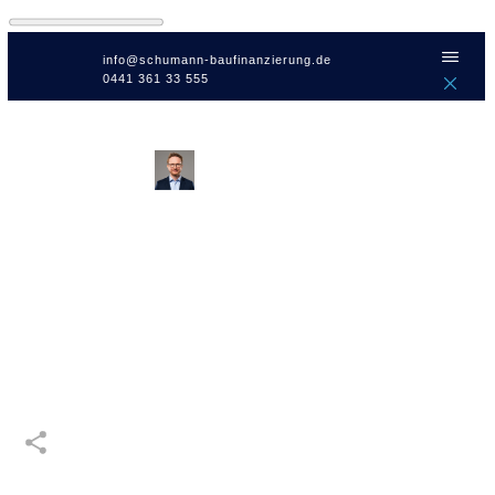
info@schumann-baufinanzierung.de
0441 361 33 555
von
Bastian Schumann
Was hat die SCHUFA mit meiner
Finanzierung zu tun?
Baufinanzierung
,
Bremen