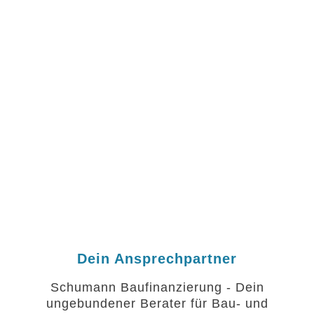
Finde außerdem mit unserer Hilfe den
passenden Finanzierungspartner für
Deine Traumimmobilie
Dein Ansprechpartner
Schumann Baufinanzierung - Dein
ungebundener Berater für Bau- und