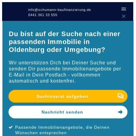
info@schumann-baufinanzierung.de
0441 361 33 555
Du bist auf der Suche nach einer
passenden Immobilie in
Oldenburg oder Umgebung?
Wir unterstützen Dich bei Deiner Suche und
senden Dir passende Immobilienangebote per
E-Mail in Dein Postfach - vollkommen
automatisch und kostenfrei.
Suchinserat aufgeben
Nachricht senden
Passende Immobilienangebote, die Deinen
Wünschen entsprechen