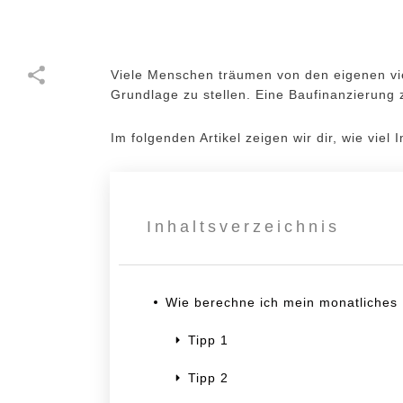
Viele Menschen träumen von den eigenen v
Grundlage zu stellen. Eine Baufinanzierung 
Im folgenden Artikel zeigen wir dir, wie viel
Share
0
Inhaltsverzeichnis
Tweet
0
Wie berechne ich mein monatliches
Pin
0
Tipp 1
Tipp 2
Share
0