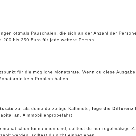
ungen oftmals Pauschalen, die sich an der Anzahl der Person
e 200 bis 250 Euro für jede weitere Person.
altspunkt für die mögliche Monatsrate. Wenn du diese Ausga
n Monatsrate kein Problem haben.
tsrate
zu, als deine derzeitige Kaltmiete,
lege die Differenz 
apital an. #immobilienprobefahrt
monatlichen Einnahmen sind, solltest du nur regelmäßige Z
zahlt werden, solltest du nicht einbeziehen.