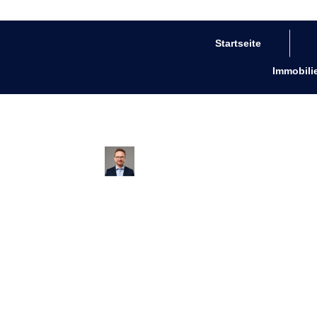
Startseite
Immobili
von
Bastian Schumann
el Immobilie kann ich mir l
Baufinanzierung
,
Oldenburg