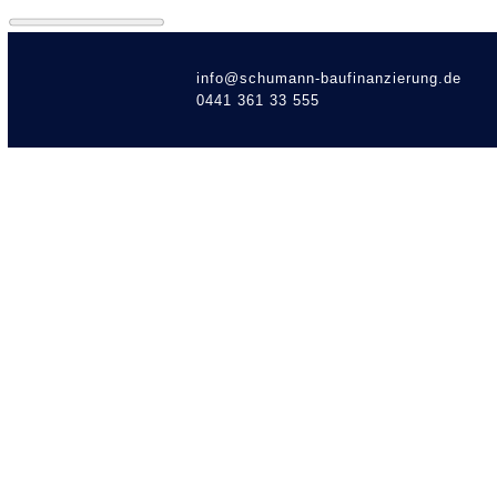
info@schumann-baufinanzierung.de
0441 361 33 555
Wie vi