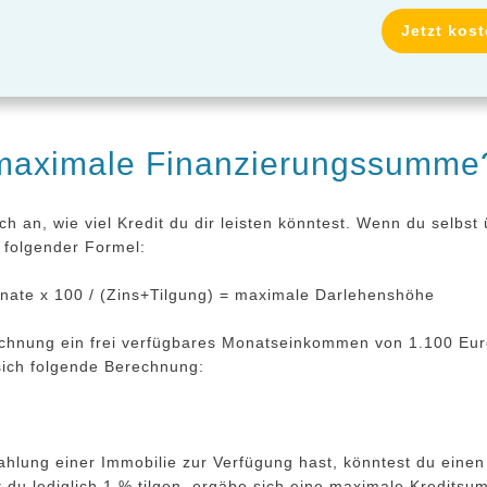
Jetzt kos
 maximale Finanzierungssumme
uch an, wie viel Kredit du dir leisten könntest. Wenn du selb
 folgender Formel:
ate x 100 / (Zins+Tilgung) = maximale Darlehenshöhe
hnung ein frei verfügbares Monatseinkommen von 1.100 Euro e
sich folgende Berechnung:
hlung einer Immobilie zur Verfügung hast, könntest du einen 
 du lediglich 1 % tilgen, ergäbe sich eine maximale Kredits