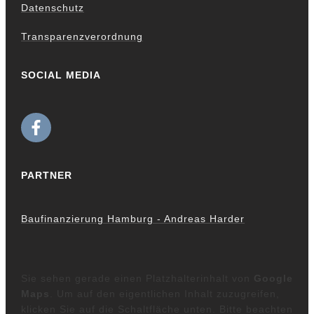
Datenschutz
Transparenzverordnung
SOCIAL MEDIA
PARTNER
Baufinanzierung Hamburg - Andreas Harder
Sie sehen gerade einen Platzhalterinhalt von
Google
Maps
. Um auf den eigentlichen Inhalt zuzugreifen,
klicken Sie auf die Schaltfläche unten. Bitte beachten