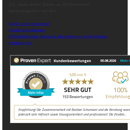
Sie, dass dabei Daten an Drittanbieter
weitergegeben werden.
Mehr Informationen
Inhalt entsperren
Erforderlichen Service akzeptieren und Inhalte
entsperren